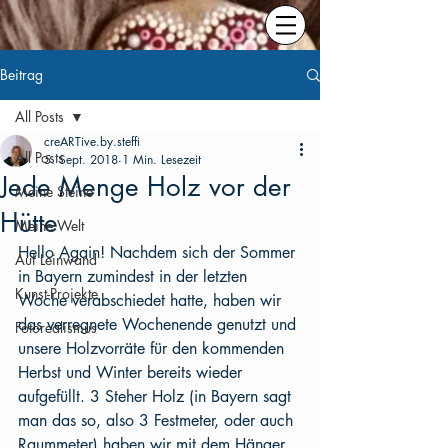
Beitrag
All Posts
creARTive.by.steffi
All Posts
5. Sept. 2018
1 Min. Lesezeit
Jede Menge Holz vor der
Meine Steine
Hütte
Meine Welt
Hello Again! Nachdem sich der Sommer 
Auf Leinwand
in Bayern zumindest in der letzten 
Kunst-Projekte
Woche verabschiedet hatte, haben wir 
das verregnete Wochenende genutzt und 
Fotorealismus
unsere Holzvorräte für den kommenden 
Herbst und Winter bereits wieder 
aufgefüllt. 3 Steher Holz (in Bayern sagt 
man das so, also 3 Festmeter, oder auch 
Raummeter) haben wir mit dem Hänger 