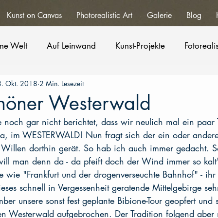
Kunst on Canvas
Photorealistic Art
Galerie
Blog
ne Welt
Auf Leinwand
Kunst-Projekte
Fotoreal
8. Okt. 2018
2 Min. Lesezeit
höner Westerwald
e noch gar nicht berichtet, dass wir neulich mal ein paar
a, im WESTERWALD! Nun fragt sich der ein oder andere v
illen dorthin gerät. So hab ich auch immer gedacht. So
ill man denn da - da pfeift doch der Wind immer so kalt"
e wie "Frankfurt und der drogenverseuchte Bahnhof" - ihr 
dieses schnell in Vergessenheit geratende Mittelgebirge seh
er unsere sonst fest geplante Bibione-Tour geopfert und 
en Westerwald aufgebrochen. Der Tradition folgend aber n