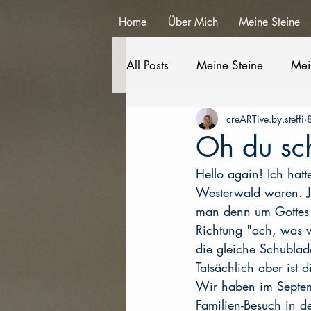
Home
Über Mich
Meine Steine
All Posts
Meine Steine
Mei
creARTive.by.steffi
Oh du sc
Hello again! Ich hatt
Westerwald waren. J
man denn um Gottes W
Richtung "ach, was w
die gleiche Schublad
Tatsächlich aber ist 
Wir haben im Septemb
Familien-Besuch in d