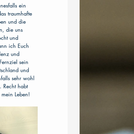
esfalls ein 
as traumhafte 
ben und die 
, die uns 
ocht und 
kann ich Euch 
lenz und 
ernziel sein 
utschland und 
alls sehr wohl 
. Recht habt 
e mein Leben!