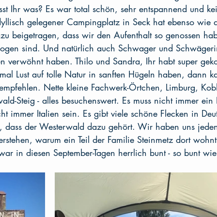
st Ihr was? Es war total schön, sehr entspannend und kein
dyllisch gelegener Campingplatz in Seck hat ebenso wie d
zu beigetragen, dass wir den Aufenthalt so genossen ha
logen sind. Und natürlich auch Schwager und Schwägerin
n verwöhnt haben. Thilo und Sandra, Ihr habt super gek
 einmal Lust auf tolle Natur in sanften Hügeln haben, dann 
empfehlen. Nette kleine Fachwerk-Örtchen, Limburg, Kob
ald-Steig - alles besuchenswert. Es muss nicht immer ein F
t immer Italien sein. Es gibt viele schöne Flecken in De
t, dass der Westerwald dazu gehört. Wir haben uns jedenf
erstehen, warum ein Teil der Familie Steinmetz dort wohnt
war in diesen September-Tagen herrlich bunt - so bunt wi