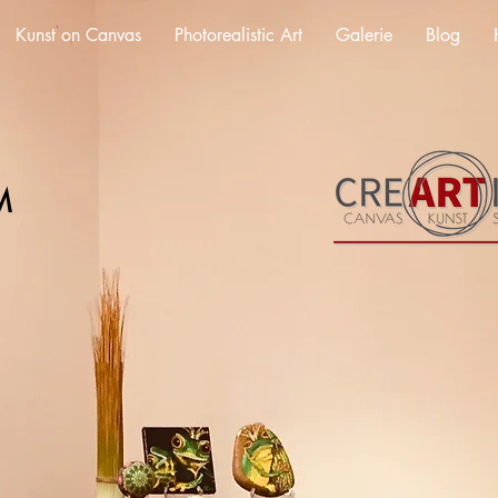
Kunst on Canvas
Photorealistic Art
Galerie
Blog
M