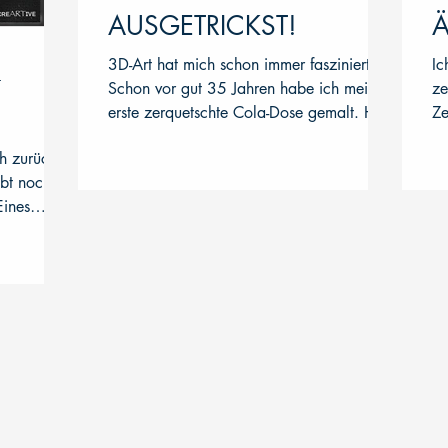
AUSGETRICKST!
Ä
3D-Art hat mich schon immer fasziniert.
Ic
t
Schon vor gut 35 Jahren habe ich meine
ze
erste zerquetschte Cola-Dose gemalt. Hab
Ze
ich allerdings...
au
h zurück
ibt noch so
Eines