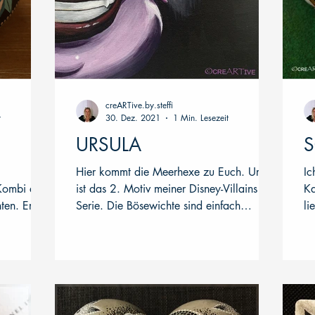
creARTive.by.steffi
t
30. Dez. 2021
1 Min. Lesezeit
URSULA
Hier kommt die Meerhexe zu Euch. Ursula
Ic
 Kombi aus
ist das 2. Motiv meiner Disney-Villains
Kaiser Mario
en. Er ist
Serie. Die Bösewichte sind einfach
li
interessante...
Fr