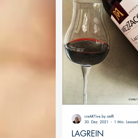
creARTive.by.steffi
30. Dez. 2021
1 Min. Lesezei
LAGREIN