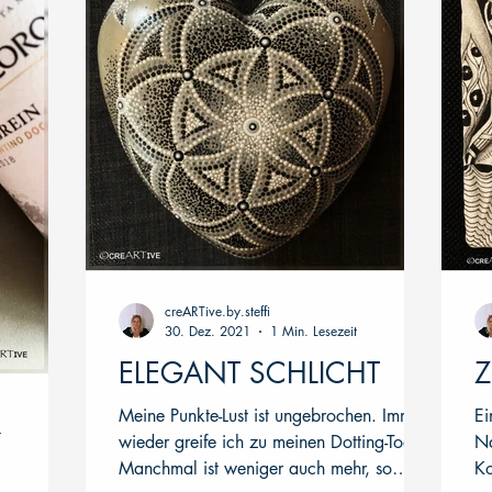
creARTive.by.steffi
30. Dez. 2021
1 Min. Lesezeit
ELEGANT SCHLICHT
Z
Meine Punkte-Lust ist ungebrochen. Immer
Ei
t
wieder greife ich zu meinen Dotting-Tools.
Na
Manchmal ist weniger auch mehr, so
Ko