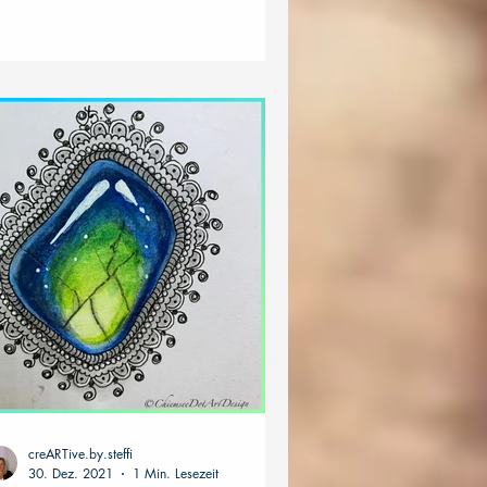
ch oft...
creARTive.by.steffi
30. Dez. 2021
1 Min. Lesezeit