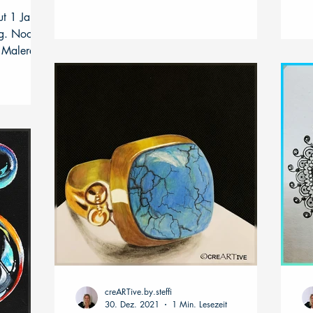
kommt dieses...
mi
ut 1 Jahr
ing. Noch
 Malerei in
creARTive.by.steffi
30. Dez. 2021
1 Min. Lesezeit