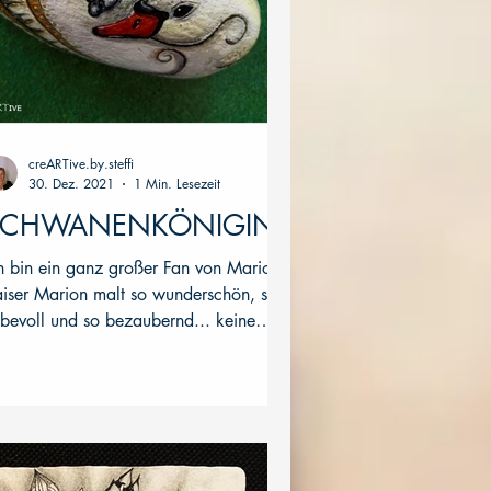
creARTive.by.steffi
30. Dez. 2021
1 Min. Lesezeit
SCHWANENKÖNIGIN
h bin ein ganz großer Fan von Marion
n malt so wunderschön, so
ebevoll und so bezaubernd... keine
age, dass ich auch...