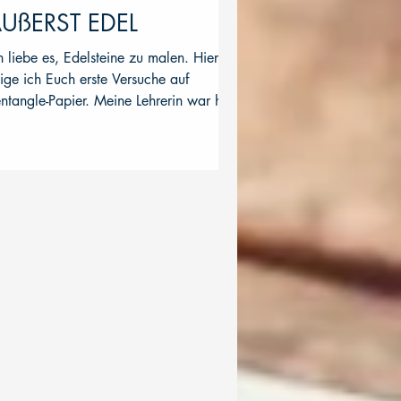
UßERST EDEL
h liebe es, Edelsteine zu malen. Hier
ige ich Euch erste Versuche auf
ntangle-Papier. Meine Lehrerin war hier
ch wieder Eni Oken....