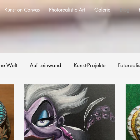
Kunst on Canvas
Photorealistic Art
Galerie
Blog
ne Welt
Auf Leinwand
Kunst-Projekte
Fotoreali