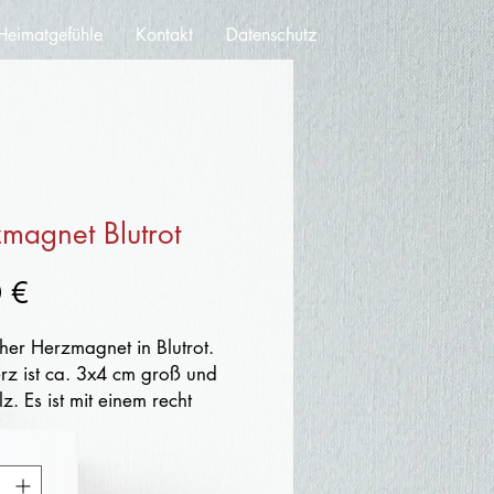
Heimatgefühle
Kontakt
Datenschutz
magnet Blutrot
Preis
 €
her Herzmagnet in Blutrot.
rz ist ca. 3x4 cm groß und
z. Es ist mit einem recht
 Herzmagnet ausgestattet.
 für die Verschönerung von Pin-
 und Kühlschränken.