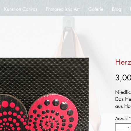
Kunst on Canvas
Photorealistic Art
Galerie
Blog
Herz
3,00
Niedlic
Das He
aus Hol
starken
Anzahl
*
Perfekt
Wänden