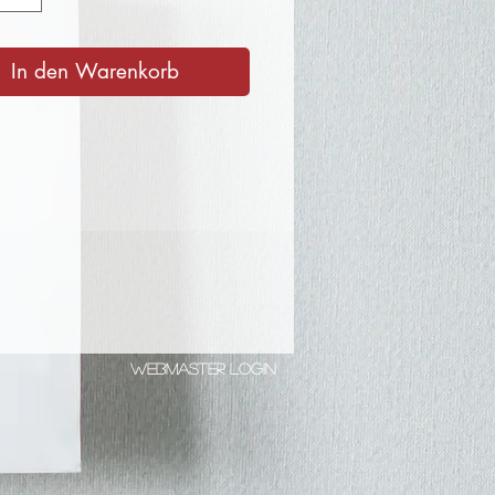
s Design. Acryl auf Holz, mit
rz versiegelt. Handarbeit!
In den Warenkorb
Webmaster Login