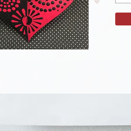
Hübsche
Kunstha
!