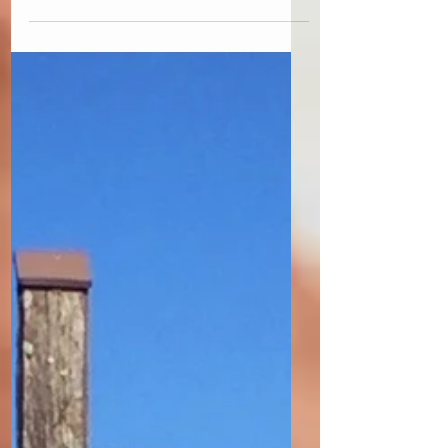
vergessen, Euch von einem tollen
Seminar zu erzählen, das ich neulich im
Münchner Literaturhaus...