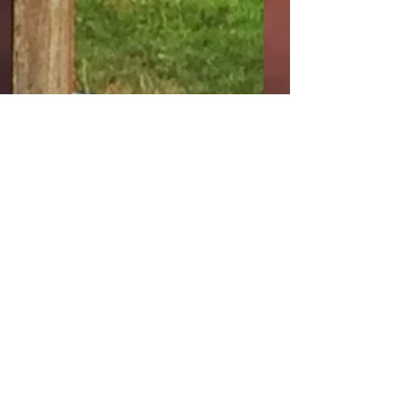
creARTive.by.steffi
8. Okt. 2018
2 Min. Lesezeit
Oh du schöner Westerwald
Hello again! Ich hatte noch gar nicht
berichtet, dass wir neulich mal ein paar
Tage im Westerwald waren. Ja, im
WESTERWALD! Nun fragt...