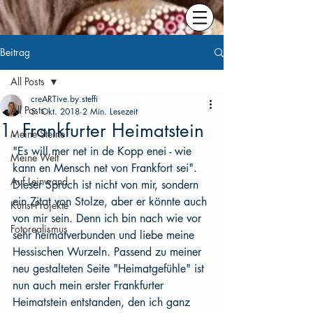
Beitrag
All Posts
creARTive.by.steffi
All Posts
5. Okt. 2018
2 Min. Lesezeit
1. Frankfurter Heimatstein
Meine Steine
"Es will mer net in de Kopp enei - wie 
Meine Welt
kann en Mensch net von Frankfort sei". 
Auf Leinwand
Dieser Spruch ist nicht von mir, sondern 
ein Zitat von Stolze, aber er könnte auch 
Kunst-Projekte
von mir sein. Denn ich bin nach wie vor 
Fotorealismus
sehr heimatverbunden und liebe meine 
Hessischen Wurzeln. Passend zu meiner 
neu gestalteten Seite "Heimatgefühle" ist 
nun auch mein erster Frankfurter 
Heimatstein entstanden, den ich ganz 