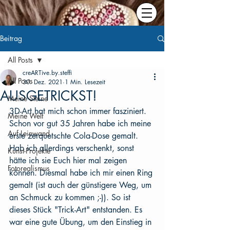
Beitrag
All Posts
creARTive.by.steffi
All Posts
30. Dez. 2021
1 Min. Lesezeit
AUSGETRICKST!
Meine Steine
3D-Art hat mich schon immer fasziniert. 
Meine Welt
Schon vor gut 35 Jahren habe ich meine 
Auf Leinwand
erste zerquetschte Cola-Dose gemalt. 
Hab ich allerdings verschenkt, sonst 
Kunst-Projekte
hätte ich sie Euch hier mal zeigen 
Fotorealismus
können. Diesmal habe ich mir einen Ring 
gemalt (ist auch der günstigere Weg, um 
an Schmuck zu kommen ;-)). So ist 
dieses Stück "Trick-Art" entstanden. Es 
war eine gute Übung, um den Einstieg in 