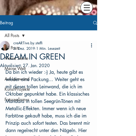
Beitrag
All Posts
creARTive.by.steffi
All Posts
5. Dez. 2019
1 Min. Lesezeit
DREAM IN GREEN
Meine Steine
Aktualisiert:
27. Jan. 2020
Meine Welt
Da bin ich wieder :-) Ja, heute gibt es 
Auf Leinwand
wieder eine Packung... Weiter geht es 
mit dieser tollen Leinwand, die ich im 
Kunst-Projekte
Oktober gepunktet habe. Ein klassisches 
Fotorealismus
Mandala in tollen Seegrün-Tönen mit 
Metallic-Effekten. Immer wenn ich neue 
Farbtöne gekauft habe, muss ich die im 
Prinzip auch sofort testen. Das brennt mir 
dann regelrecht unter den Nägeln. Hier 