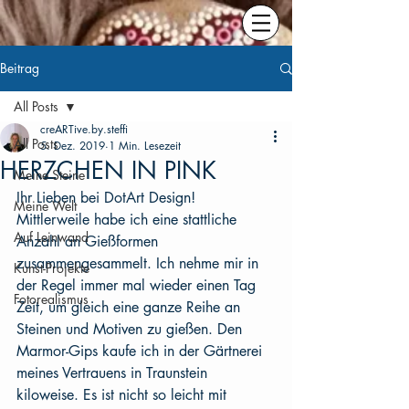
Beitrag
All Posts
creARTive.by.steffi
All Posts
5. Dez. 2019
1 Min. Lesezeit
HERZCHEN IN PINK
Meine Steine
Ihr Lieben bei DotArt Design!
Meine Welt
Mittlerweile habe ich eine stattliche 
Auf Leinwand
Anzahl an Gießformen 
zusammengesammelt. Ich nehme mir in 
Kunst-Projekte
der Regel immer mal wieder einen Tag 
Fotorealismus
Zeit, um gleich eine ganze Reihe an 
Steinen und Motiven zu gießen. Den 
Marmor-Gips kaufe ich in der Gärtnerei 
meines Vertrauens in Traunstein 
kiloweise. Es ist nicht so leicht mit 