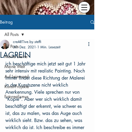
Beitrag
All Posts
creARTive.by.steffi
All Posts
30. Dez. 2021
1 Min. Lesezeit
LAGREIN
Meine Steine
ich beschäftige mich jetzt seit gut 1 Jahr 
Meine Welt
sehr intensiv mit realistic Painting. Noch 
Auf Leinwand
immer findet diese Richtung der Malerei 
in der Kunstszene nicht wirklich 
Kunst-Projekte
Anerkennung. Viele sprechen nur von 
Fotorealismus
"Kopie". Aber wer sich wirklich damit 
beschäftigt der erkennt, wie schwer es 
ist, das zu malen, was das Auge auch 
wirklich sieht. Bzw. das zu sehen, was 
wirklich da ist. Ich beschreibe es immer 