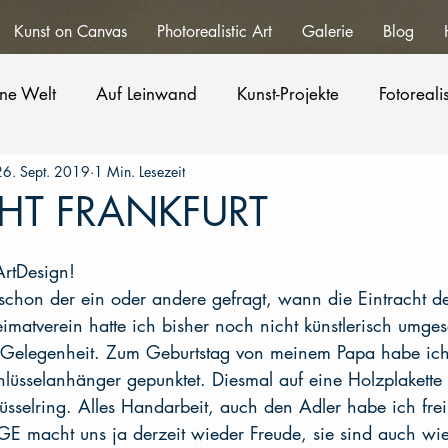
Kunst on Canvas
Photorealistic Art
Galerie
Blog
ne Welt
Auf Leinwand
Kunst-Projekte
Fotoreal
26. Sept. 2019
1 Min. Lesezeit
HT FRANKFURT
ArtDesign!
a schon der ein oder andere gefragt, wann die Eintracht 
matverein hatte ich bisher noch nicht künstlerisch umges
 Gelegenheit. Zum Geburtstag von meinem Papa habe ich
hlüsselanhänger gepunktet. Diesmal auf eine Holzplakette 
sselring. Alles Handarbeit, auch den Adler habe ich fre
GE macht uns ja derzeit wieder Freude, sie sind auch wi