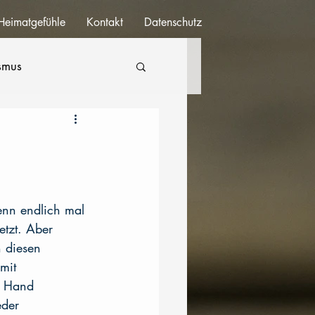
Heimatgefühle
Kontakt
Datenschutz
ismus
denn endlich mal 
etzt. Aber 
 diesen 
mit 
i Hand 
eder 