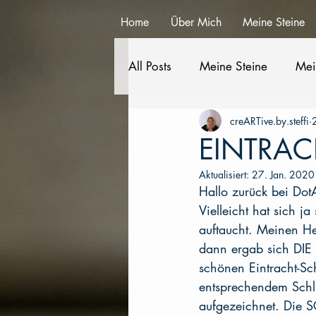
Home
Über Mich
Meine Steine
All Posts
Meine Steine
Mei
creARTive.by.steffi
EINTRAC
Aktualisiert:
27. Jan. 2020
Hallo zurück bei Dot
Vielleicht hat sich j
auftaucht. Meinen Hei
dann ergab sich DIE
schönen Eintracht-Sc
entsprechendem Schlü
aufgezeichnet. Die S