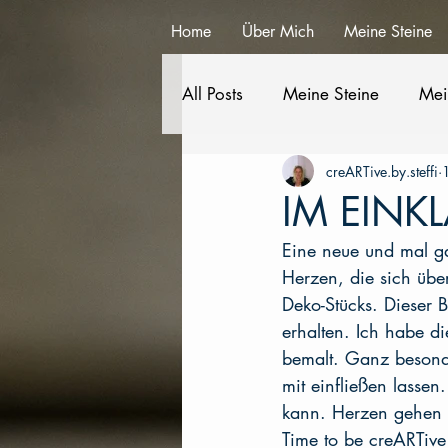
Home
Über Mich
Meine Steine
All Posts
Meine Steine
Mei
creARTive.by.steffi
IM EINK
Eine neue und mal g
Herzen, die sich über
Deko-Stücks. Dieser 
erhalten. Ich habe 
bemalt. Ganz besonde
mit einfließen lasse
kann. Herzen gehen j
Time to be creARTive