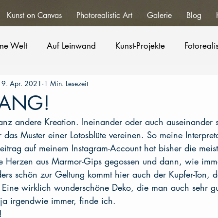
Kunst on Canvas
Photorealistic Art
Galerie
Blog
ne Welt
Auf Leinwand
Kunst-Projekte
Fotoreal
19. Apr. 2021
1 Min. Lesezeit
LANG!
anz andere Kreation. Ineinander oder auch auseinander 
 das Muster einer Lotosblüte vereinen. So meine Interpreta
Beitrag auf meinem Instagram-Account hat bisher die meist
die Herzen aus Marmor-Gips gegossen und dann, wie imme
rs schön zur Geltung kommt hier auch der Kupfer-Ton, d
n. Eine wirklich wunderschöne Deko, die man auch sehr g
a irgendwie immer, finde ich.
!