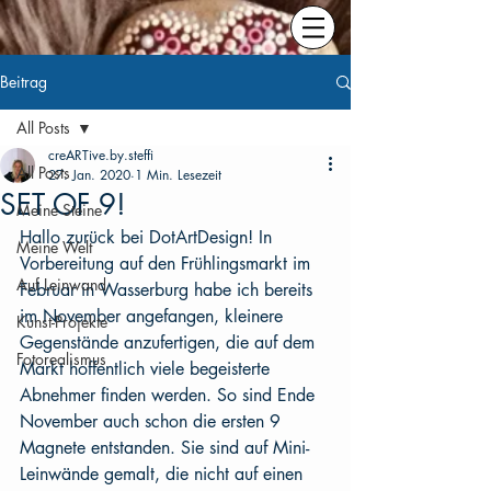
Beitrag
All Posts
creARTive.by.steffi
All Posts
27. Jan. 2020
1 Min. Lesezeit
SET OF 9!
Meine Steine
Hallo zurück bei DotArtDesign! In 
Meine Welt
Vorbereitung auf den Frühlingsmarkt im 
Auf Leinwand
Februar in Wasserburg habe ich bereits 
im November angefangen, kleinere 
Kunst-Projekte
Gegenstände anzufertigen, die auf dem 
Fotorealismus
Markt hoffentlich viele begeisterte 
Abnehmer finden werden. So sind Ende 
November auch schon die ersten 9 
Magnete entstanden. Sie sind auf Mini-
Leinwände gemalt, die nicht auf einen 